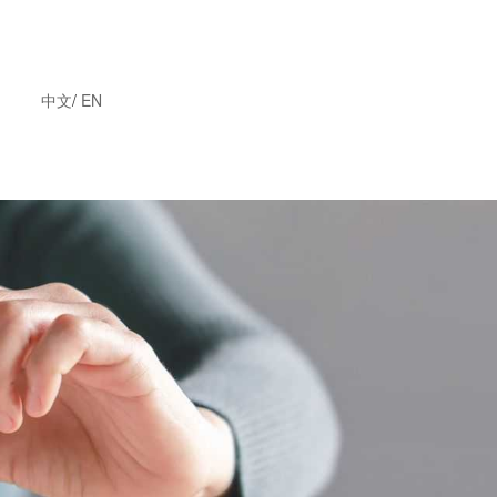
S
中文
/
EN