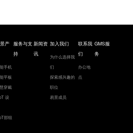
景产
服务与支
新闻资
加入我们
联系我
GMS服
持
讯
们
务
为什么选择我
能手机
们
办公地
能平板
探索感兴趣的
点
慧穿戴
职位
oT 设
易景成员
IoT部组