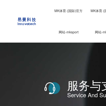
MK体育·(国际)官方
MK体育·
网站-mksport
网站-mk
服务与
Service And Su