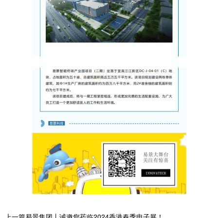
上一篇易景集团丨诚邀您莅临2024香港春季电子展！