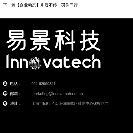
下一篇【企业动态】步履不停，羽你同行
电话：
021-62960821
邮箱：
marketing@innovatech.net.cn
地址：
上海市闵行区莘庄镇顾戴路维璟中心G栋17层